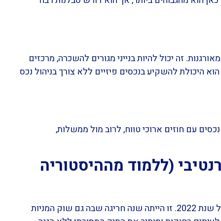
כאן הוא מהגבוהים ביותר, אך הוא דורש סבלנות רבה
רגנות. זה יכול להיות בנייני מגורים להשכרה, מרכזים
הוא היכולת להשקיע בנכסים פיזיים ללא צורך בניהול נכס
סים עם חוזים ארוכי טווח, לרוב מול ממשלות,
רנטיבי (ללמוד מההיסטוריה
כדי להבין את החשיבות של השקעות אלו, מספיק להסתכל על שנת 2022. זו הייתה שנה חריגה שבה גם שוק המניות