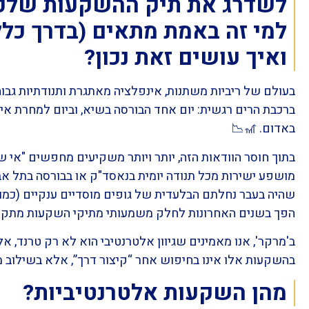
לשדרג את תיק ההשקעות שלכם 
למי זה באמת מתאים (בדרך כל
ואיך עושים זאת נכון?
בעולם של ריביות משתנות, אינפלציה מאתגרת ותנודתיות גב
ברכבת הרים רגשית: יום אחד הבורסה בשיא, וביום למחרת איר
באדום. 🎢📉
בתוך חוסר הוודאות הזה, יותר ויותר משקיעים מחפשים "אי ש
מושפע ישירות מכל תנודה יומית בנאסד"ק או בבורסה בתל אבי
שהיה בעבר נחלתם הבלעדית של גופים מוסדיים ענקיים (כמו חב
הפך בשנים האחרונות לחלק משמעותי מתיקי השקעות מתקד
ב'מרקר', אנו מאמינים שגיוון אלטרנטיבי הוא לא רק טרנד, א
בהשקעות אלו אינו בחיפוש אחר “קיצור דרך”, אלא בשילוב מד
מהן השקעות אלטרנטיביות?