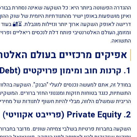
 בבורסה לניירות ערך. אלו השקעות שאינן סחירות ביום-יום
 ההון. השקעות אלו מציעות מאפייני סיכון-סיכוי שונים, לצד
 בעוד שהשקעות מסורתיות כוללות מניות, אגרות חוב (אג"ח)
ם ופרויקטים מוחשיים המאפשרים פיזור רחב יותר של מקורות
התשואה.
ם מרכזיים בעולם האלטרנטיבי
1. קרנות חוב ומימון פרויקטים (Private Debt)
עה בהלוואות לפרויקטים או לחברות, לרוב בתחומי הנדל"ן או
משקיע נהנה מתזרים מזומנים (קופון) קבוע יחסית, המבוסס על
לווה, מבלי להיות חשוף לתנודות של מחירי המניות בבורסה.
2. Private Equity (פרייבט אקוויטי)
ברות החל מסטארט-אפים בתחילת דרכם ועד לחברות תעשייה