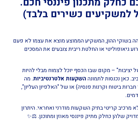
כחלק מתכנון פיננסי חכם.
ל למשקיעים כשירים בלבד)
והה בשוקי ההון, המשקיע הממוצע מוצא את עצמו לא פעם
וע גיאופוליטי או החלטת ריבית צובעים את המסכים
ל יציבות" – מקום שבו הכסף יוכל לצמוח מבלי להיות
ב. כאן נכנסות לתמונה
השקעות אלטרנטיביות
. מה
רות ביטוח וקרנות פנסיה) או של "האלפיון העליון",
מים.
לא מרכיב קריטי בתיק השקעות מודרני ואחראי. היתרון
ויק שלהן כחלק מתיק פיננסי מאוזן ומתוכנן. ⚖️✨